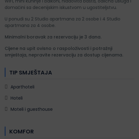
WiFi, mini kuhinje i balkoni, hladovita bašta, odlična usluga i
domaćini sa decenijskim iskustvom u ugostiteljstvu.
U ponudi su 2 Studio apartmana za 2 osobe i 4 Studio
apartmana za 4 osobe.
Minimalni boravak za rezervaciju je 3 dana.
Cijene na upit ovisno o raspoloživosti i potražnji
smještaja, nepravite rezervaciju za dostup cijenama.
TIP SMJEŠTAJA
Aparthoteli
Hoteli
Moteli i guesthouse
KOMFOR