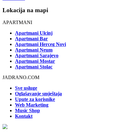
Lokacija na mapi
APARTMANI
Apartmani Ulcinj
Apartmani Bar
Apartmani Herceg Novi
Apartmani Neum
Apartmani Sarajevo
Apartmani Mostar
Apartmani Stolac
JADRANO.COM
Sve usluge
Oglašavanje smještaja
Upute za korisnike
Web Marketing
Music Shop
Kontakt