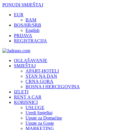
PONUDI SMJEŠTAJ
EUR
BAM
BOS/HR/SRB
English
PRIJAVA
REGISTRACIJA
OGLAŠAVANJE
SMJEŠTAJ
APART-HOTELI
STAN NA DAN
CRNA GORA
BOSNA I HERCEGOVINA
IZLETI
RENT A CAR
KORISNICI
USLUGE
Uredi Smještaj
Upute za Domaćine
Upute za Goste
MARKETING