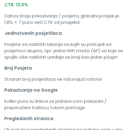
CTR 13.0%
Odnos broja pokazivanja / posjeta, globalni prosjek je
1.8% = 7 puta veći CTR od prosjeka!
Jedinstvenih posjetilaca
Posjete sa različitih lokacija sa kojih su pristupili svi
posjetioci ukupno, npr. jedna WiFi mreža (AP) sa koje se
spojilo više različitih uređaja se broji kao jedan posjet
Broj Posjeta
Stvaran broj posjetilaca ne računajući robote
Pokazivanja na Google
Koliko puta su linkovi za jadrano.com pokazani /
preporučeni tražiocu tokom pretrage
Pregledanih stranica
Ukupan broj pregledanih stranica na jadrano.com - npr.