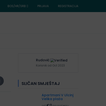
BOS/HR/SRB
PRIJAVA
REGISTRACIJA
Rudović
Korisnik od Oct 2023
SLIČAN SMJEŠTAJ
Apartmani V Ulcinj
Velika plaža
€0
od
po noćenju