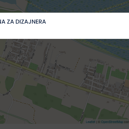
A ZA DIZAJNERA
Leaflet
| ©
OpenStreetMap
con