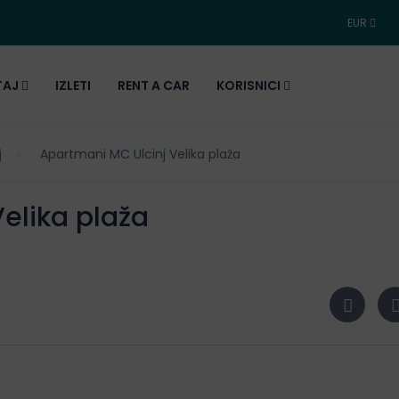
EUR
TAJ
IZLETI
RENT A CAR
KORISNICI
j
Apartmani MC Ulcinj Velika plaža
elika plaža