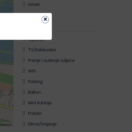
Hoteli
×
KOMFOR
Kupatilo
TV/Kablovska
Pranje i sušenje odjeće
WiFi
Parking
Balkon
Mini kuhinja
Frižider
Klima/Grijanje
tributors