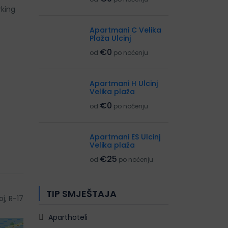
rking
Apartmani C Velika
Plaža Ulcinj
€0
od
po noćenju
Apartmani H Ulcinj
Velika plaža
€0
od
po noćenju
Apartmani ES Ulcinj
Velika plaža
€25
od
po noćenju
TIP SMJEŠTAJA
oj, R-17
Aparthoteli