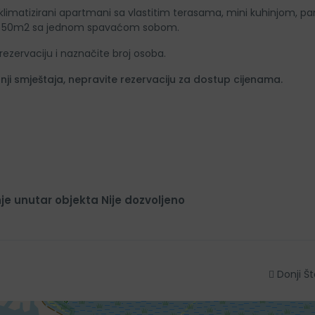
, klimatizirani apartmani sa vlastitim terasama, mini kuhinjom, pa
n od 50m2 sa jednom spavaćom sobom.
zervaciju i naznačite broj osoba.
žnji smještaja, nepravite rezervaciju za dostup cijenama.
je unutar objekta Nije dozvoljeno
Donji Št