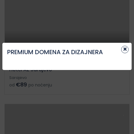
×
PREMIUM DOMENA ZA DIZAJNERA
Hotel AZ Sarajevo
Sarajevo
€89
od
po noćenju